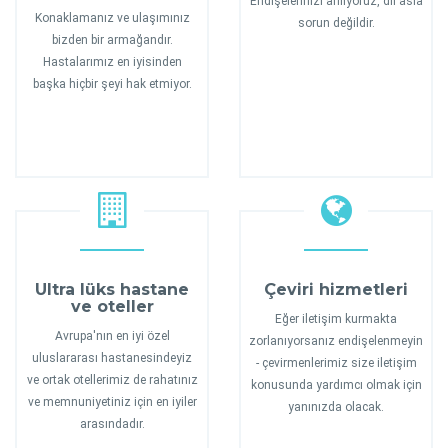
Endişelerinizi anlıyoruz, dil asla
Konaklamanız ve ulaşımınız
sorun değildir.
bizden bir armağandır.
Hastalarımız en iyisinden
başka hiçbir şeyi hak etmiyor.
Ultra lüks hastane
Çeviri hizmetleri
ve oteller
Eğer iletişim kurmakta
Avrupa'nın en iyi özel
zorlanıyorsanız endişelenmeyin
uluslararası hastanesindeyiz
- çevirmenlerimiz size iletişim
ve ortak otellerimiz de rahatınız
konusunda yardımcı olmak için
ve memnuniyetiniz için en iyiler
yanınızda olacak.
arasındadır.