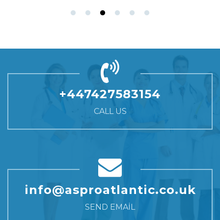
+447427583154
CALL US
info@asproatlantic.co.uk
SEND EMAIL