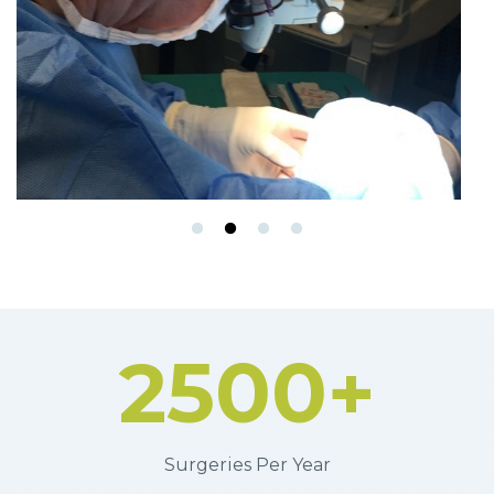
Bukkal Yağ Giderme
Ekibimiz iş başında
2500
+
Surgeries Per Year