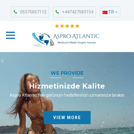
05375857112
+447427583154
TR
WE PROVIDE
Hizmetinizde Kalite
Aspro Atlantic'teki görünüm hedeflerinizi uzmanınıza bırakın
VIEW MORE